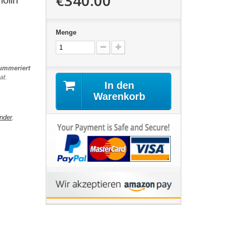
€340.00
olin
Menge
nummeriert
at.
In den
Warenkorb
nder
.