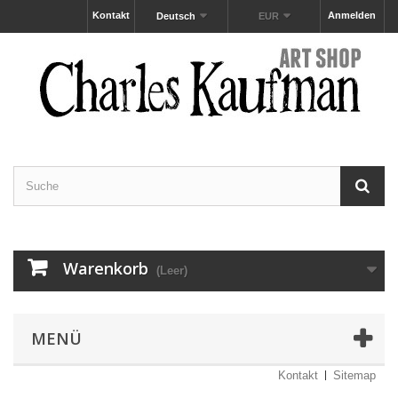
Kontakt
Anmelden
Deutsch
EUR
Warenkorb
(Leer)
MENÜ
Kontakt
Sitemap