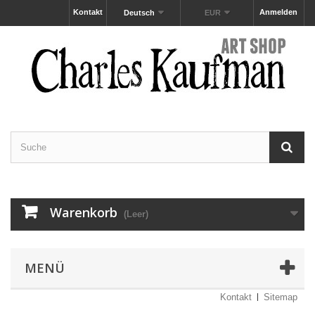
Kontakt
Anmelden
Deutsch
EUR
Warenkorb
(Leer)
MENÜ
Kontakt
Sitemap