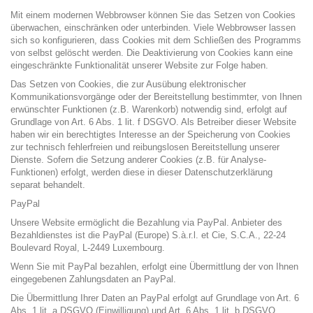
Mit einem modernen Webbrowser können Sie das Setzen von Cookies
überwachen, einschränken oder unterbinden. Viele Webbrowser lassen
sich so konfigurieren, dass Cookies mit dem Schließen des Programms
von selbst gelöscht werden. Die Deaktivierung von Cookies kann eine
eingeschränkte Funktionalität unserer Website zur Folge haben.
Das Setzen von Cookies, die zur Ausübung elektronischer
Kommunikationsvorgänge oder der Bereitstellung bestimmter, von Ihnen
erwünschter Funktionen (z.B. Warenkorb) notwendig sind, erfolgt auf
Grundlage von Art. 6 Abs. 1 lit. f DSGVO. Als Betreiber dieser Website
haben wir ein berechtigtes Interesse an der Speicherung von Cookies
zur technisch fehlerfreien und reibungslosen Bereitstellung unserer
Dienste. Sofern die Setzung anderer Cookies (z.B. für Analyse-
Funktionen) erfolgt, werden diese in dieser Datenschutzerklärung
separat behandelt.
PayPal
Unsere Website ermöglicht die Bezahlung via PayPal. Anbieter des
Bezahldienstes ist die PayPal (Europe) S.à.r.l. et Cie, S.C.A., 22-24
Boulevard Royal, L-2449 Luxembourg.
Wenn Sie mit PayPal bezahlen, erfolgt eine Übermittlung der von Ihnen
eingegebenen Zahlungsdaten an PayPal.
Die Übermittlung Ihrer Daten an PayPal erfolgt auf Grundlage von Art. 6
Abs. 1 lit. a DSGVO (Einwilligung) und Art. 6 Abs. 1 lit. b DSGVO