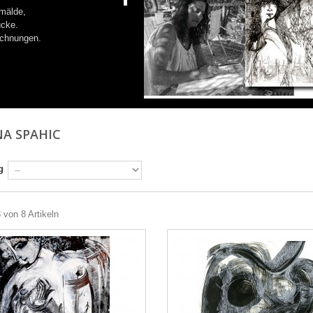
mälde,
ucke.
ichnungen.
NA SPAHIC
g
8 von 8 Artikeln