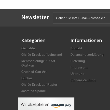
Newsletter
Kategorien
Informationen
Gemälde
Kontakt
Giclée-Druck auf Leinwand
Datenschutzerklärung
Mehrschichtige 3D Art
Lieferung
Grafiken
Impressum
Crushed Can Art
Über uns
Bücher
Sichere Zahlung
Giclée-Druck auf Papier
Jasmina Spahic