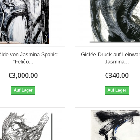
lde von Jasmina Spahic:
Giclée-Druck auf Leinwa
"Feliĉo...
Jasmina...
€3,000.00
€340.00
Auf Lager
Auf Lager