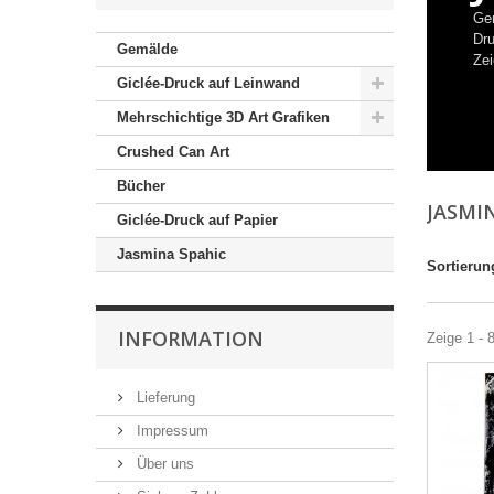
Ge
Dr
Gemälde
Ze
Giclée-Druck auf Leinwand
Mehrschichtige 3D Art Grafiken
Crushed Can Art
Bücher
JASMI
Giclée-Druck auf Papier
Jasmina Spahic
Sortierun
INFORMATION
Zeige 1 - 
Lieferung
Impressum
Über uns