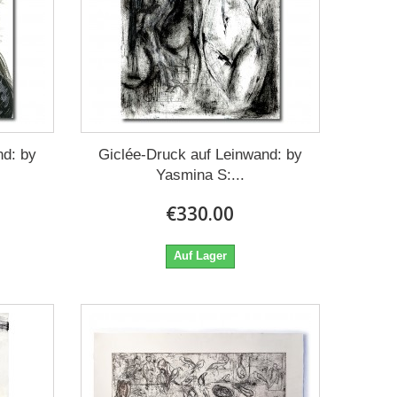
nd: by
Giclée-Druck auf Leinwand: by
Yasmina S:...
€330.00
Auf Lager