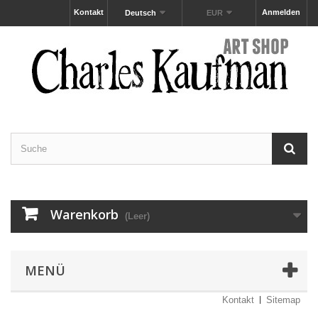
Kontakt
Anmelden
Deutsch
EUR
Warenkorb
(Leer)
MENÜ
Kontakt
Sitemap