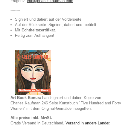
Fragen?:
info@charleskaufman.com
--------
Signiert und
datiert
auf der Vorderseite
.
Auf der Rückseite:
Signiert, datiert und
betitelt.
Mit
Echtheitszertifikat.
Fertig zum Aufhängen!
--------------
Art Book Bonus:
handsigniert und
datiert
Kopie
von
Charles
Kaufman 246 Seite
Kunstbuch
"
Five Hundred and Forty
Women" mit dem
Original-Gemälde
inbegriffen
.
Alle preise inkl. MwSt.
Gratis Versand in Deutschland.
Versand in andere Lander
.