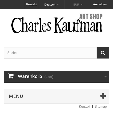
Kontakt
Anmelden
Deutsch
EUR
Warenkorb
(Leer)
MENÜ
Kontakt
Sitemap