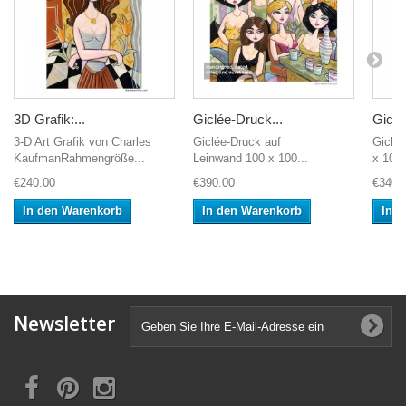
3D Grafik:...
Giclée-Druck...
Giclé
3-D Art Grafik von Charles
Giclée-Druck auf
Giclé
KaufmanRahmengröße...
Leinwand 100 x 100...
x 100 
€240.00
€390.00
€340.
In den Warenkorb
In den Warenkorb
In 
Newsletter