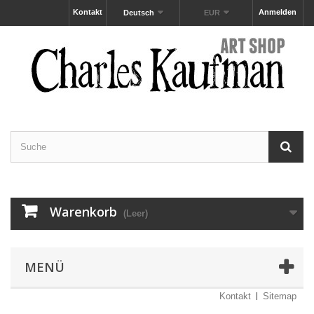
Kontakt
Anmelden
Deutsch
EUR
Warenkorb
(Leer)
MENÜ
Kontakt
Sitemap