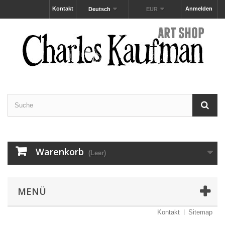
Kontakt
Anmelden
Deutsch
EUR
Warenkorb
(Leer)
MENÜ
Kontakt
Sitemap