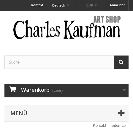
Kontakt
Anmelden
Deutsch
EUR
Warenkorb
(Leer)
MENÜ
Kontakt
Sitemap