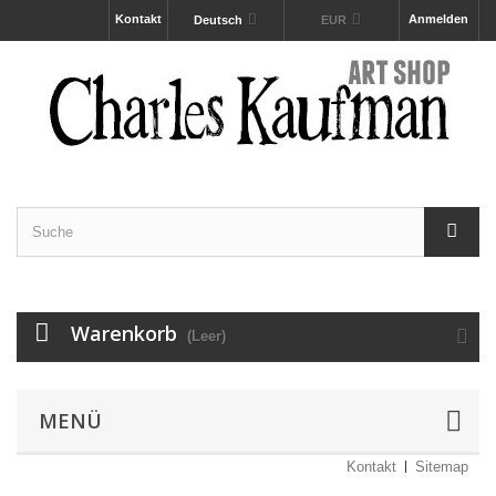
Kontakt
Anmelden
Deutsch
EUR
Warenkorb
(Leer)
MENÜ
Kontakt
Sitemap