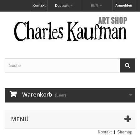
Kontakt
Anmelden
Deutsch
EUR
Warenkorb
(Leer)
MENÜ
Kontakt
Sitemap