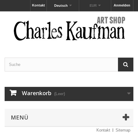
Kontakt
Anmelden
Deutsch
EUR
Warenkorb
(Leer)
MENÜ
Kontakt
Sitemap