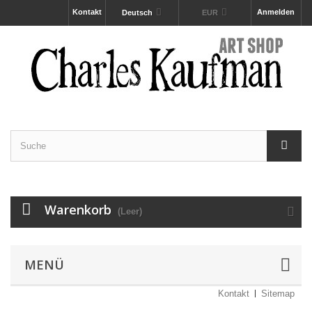
Kontakt
Anmelden
Deutsch
EUR
Warenkorb
(Leer)
MENÜ
Kontakt
Sitemap