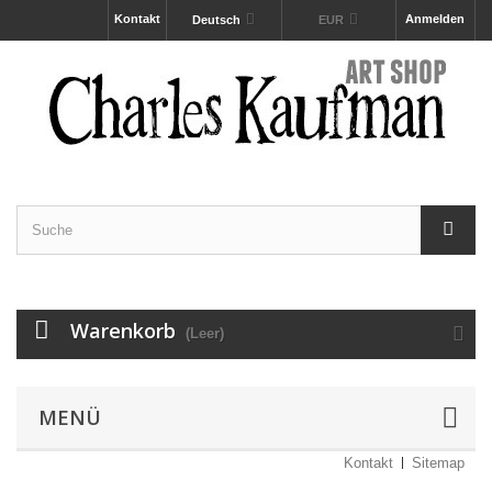
Kontakt
Anmelden
Deutsch
EUR
Warenkorb
(Leer)
MENÜ
Kontakt
Sitemap