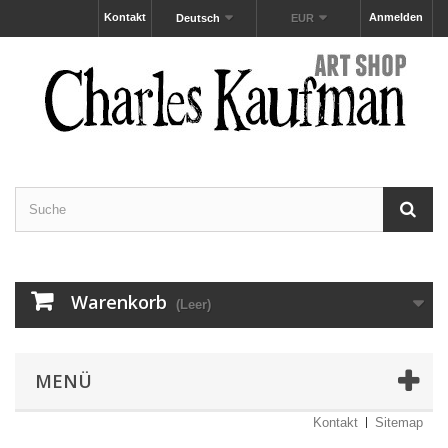
Kontakt
Anmelden
Deutsch
EUR
Warenkorb
(Leer)
MENÜ
Kontakt
Sitemap