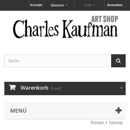
Kontakt
Anmelden
Deutsch
EUR
Warenkorb
(Leer)
MENÜ
Kontakt
Sitemap