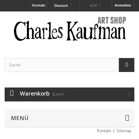
Kontakt
Anmelden
Deutsch
EUR
Warenkorb
(Leer)
MENÜ
Kontakt
Sitemap