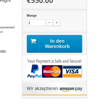
€550.00
Right"
Menge
nummeriert
at.
In den
Warenkorb
nder
.