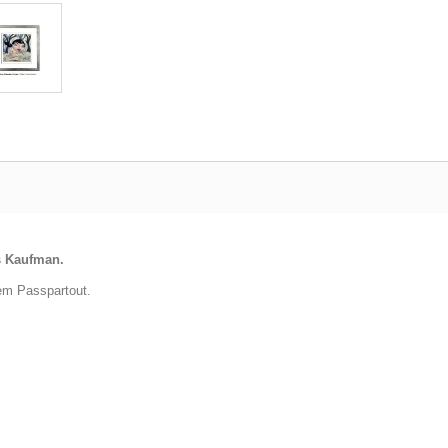
s Kaufman.
em Passpartout.