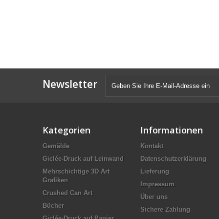
Newsletter
Kategorien
Informationen
Gemälde
Kontakt
Giclée-Druck auf Leinwand
Datenschutzerklärung
Mehrschichtige 3D Art
Lieferung
Grafiken
Impressum
Crushed Can Art
Über uns
Bücher
Sichere Zahlung
Giclée-Druck auf Papier