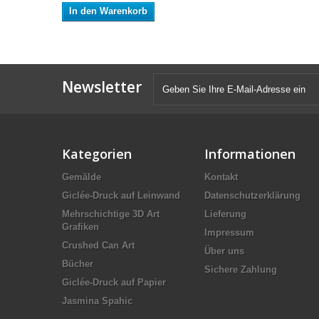
In den Warenkorb
Newsletter
Kategorien
Informationen
Gemälde
Kontakt
Giclée-Druck auf Leinwand
Datenschutzerklärung
Mehrschichtige 3D Art
Lieferung
Grafiken
Impressum
Crushed Can Art
Über uns
Bücher
Sichere Zahlung
Giclée-Druck auf Papier
Jasmina Spahic