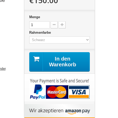
€150.00
tle
Menge
Rahmenfarbe
In den
Warenkorb
nder
.