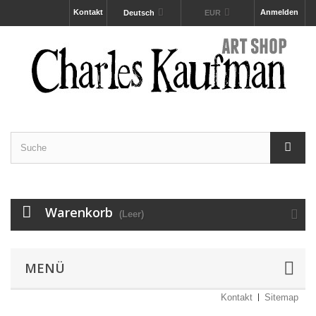
Kontakt
Anmelden
Deutsch
EUR
Warenkorb
(Leer)
MENÜ
Kontakt
Sitemap