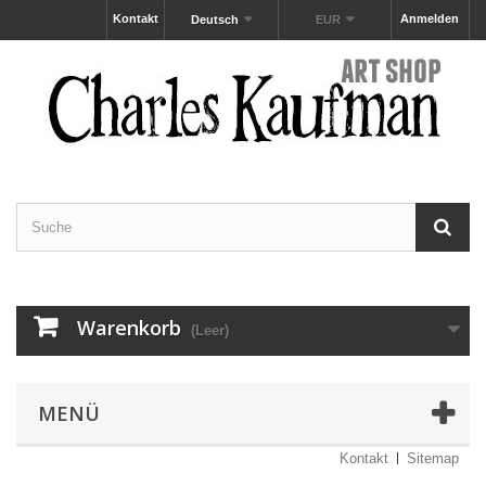
Kontakt
Anmelden
Deutsch
EUR
Warenkorb
(Leer)
MENÜ
Kontakt
Sitemap