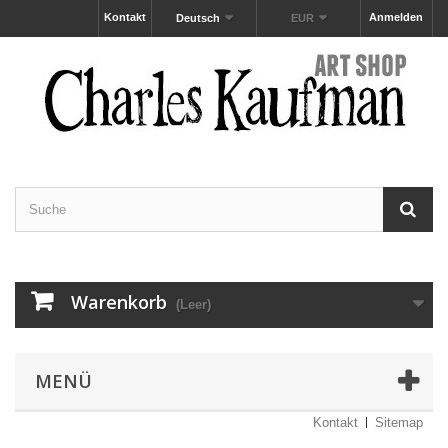
Kontakt
Anmelden
Deutsch
EUR
Warenkorb
(Leer)
MENÜ
Kontakt
Sitemap