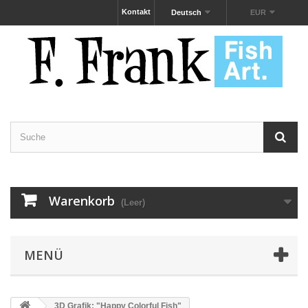
Kontakt
Deutsch
EUR
Warenkorb
(Leer)
MENÜ
3D Grafik: "Happy Colorful Fish"