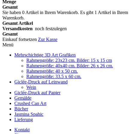
Menge
Gesamt
Sie haben
0
Artikel in Ihrem Warenkorb.
Es gibt 1 Artikel in Ihrem
Warenkorb.
Gesamt Artikel
Versandkosten
noch festzulegen
Gesamt
Einkauf fortsetzen
Zur Kasse
Menü
Mehrschichtige 3D Art Grafiken
Rahmengröße: 23x23 cm. Bilder: 15 x 15 cm
Rahmengröße: 40x40 cm. Bilder: 26 x 26 cm.
Rahmengröße: 40 x 50 cm.
Rahmengröße: 33.5 x 60 cm.
Giclée-Druck auf Leinwand
Wein
Giclée-Druck auf Papier
Gemälde
Crushed Can Art
Bücher
Jasmina Spahic
Lieferung
Kontakt